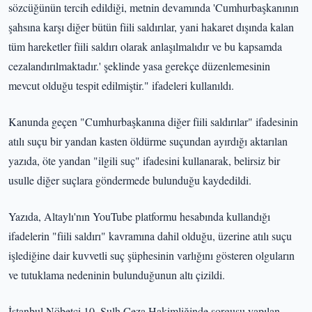
sözcüğünün tercih edildiği, metnin devamında 'Cumhurbaşkanının
şahsına karşı diğer bütün fiili saldırılar, yani hakaret dışında kalan
tüm hareketler fiili saldırı olarak anlaşılmalıdır ve bu kapsamda
cezalandırılmaktadır.' şeklinde yasa gerekçe düzenlemesinin
mevcut olduğu tespit edilmiştir." ifadeleri kullanıldı.
Kanunda geçen "Cumhurbaşkanına diğer fiili saldırılar" ifadesinin
atılı suçu bir yandan kasten öldürme suçundan ayırdığı aktarılan
yazıda, öte yandan "ilgili suç" ifadesini kullanarak, belirsiz bir
usulle diğer suçlara göndermede bulunduğu kaydedildi.
Yazıda, Altaylı'nın YouTube platformu hesabında kullandığı
ifadelerin "fiili saldırı" kavramına dahil olduğu, üzerine atılı suçu
işlediğine dair kuvvetli suç şüphesinin varlığını gösteren olguların
ve tutuklama nedeninin bulunduğunun altı çizildi.
İstanbul Nöbetçi 10. Sulh Ceza Hakimliğinde sorgusu yapılan