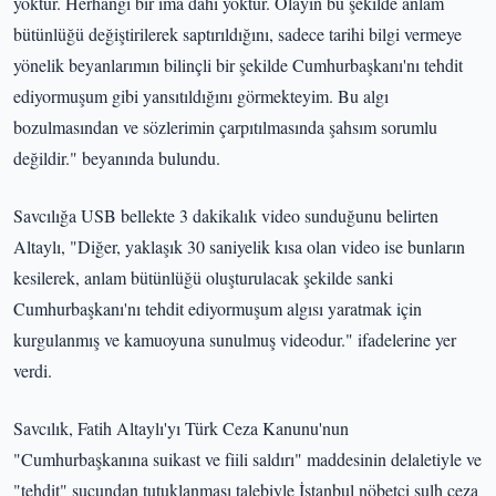
yoktur. Herhangi bir ima dahi yoktur. Olayın bu şekilde anlam
bütünlüğü değiştirilerek saptırıldığını, sadece tarihi bilgi vermeye
yönelik beyanlarımın bilinçli bir şekilde Cumhurbaşkanı'nı tehdit
ediyormuşum gibi yansıtıldığını görmekteyim. Bu algı
bozulmasından ve sözlerimin çarpıtılmasında şahsım sorumlu
değildir." beyanında bulundu.
Savcılığa USB bellekte 3 dakikalık video sunduğunu belirten
Altaylı, "Diğer, yaklaşık 30 saniyelik kısa olan video ise bunların
kesilerek, anlam bütünlüğü oluşturulacak şekilde sanki
Cumhurbaşkanı'nı tehdit ediyormuşum algısı yaratmak için
kurgulanmış ve kamuoyuna sunulmuş videodur." ifadelerine yer
verdi.
Savcılık, Fatih Altaylı'yı Türk Ceza Kanunu'nun
"Cumhurbaşkanına suikast ve fiili saldırı" maddesinin delaletiyle ve
"tehdit" suçundan tutuklanması talebiyle İstanbul nöbetçi sulh ceza