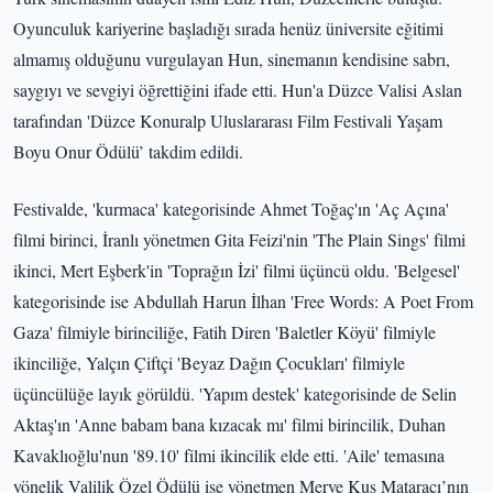
Oyunculuk kariyerine başladığı sırada henüz üniversite eğitimi
almamış olduğunu vurgulayan Hun, sinemanın kendisine sabrı,
saygıyı ve sevgiyi öğrettiğini ifade etti. Hun'a Düzce Valisi Aslan
tarafından 'Düzce Konuralp Uluslararası Film Festivali Yaşam
Boyu Onur Ödülü’ takdim edildi.
Festivalde, 'kurmaca' kategorisinde Ahmet Toğaç'ın 'Aç Açına'
filmi birinci, İranlı yönetmen Gita Feizi'nin 'The Plain Sings' filmi
ikinci, Mert Eşberk'in 'Toprağın İzi' filmi üçüncü oldu. 'Belgesel'
kategorisinde ise Abdullah Harun İlhan 'Free Words: A Poet From
Gaza' filmiyle birinciliğe, Fatih Diren 'Baletler Köyü' filmiyle
ikinciliğe, Yalçın Çiftçi 'Beyaz Dağın Çocukları' filmiyle
üçüncülüğe layık görüldü. 'Yapım destek' kategorisinde de Selin
Aktaş'ın 'Anne babam bana kızacak mı' filmi birincilik, Duhan
Kavaklıoğlu'nun '89.10' filmi ikincilik elde etti. 'Aile' temasına
yönelik Valilik Özel Ödülü ise yönetmen Merve Kuş Mataracı’nın