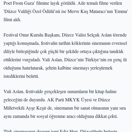
Poet From Gaza’ filmine layık görüldü. Aile temalı filme verilen
'Düzce Valiliği Özel Ödülü’nü ise Merve Kuş Mataracı’nın 'Emma'
filmi aldı.
Festival Onur Kurulu Başkanı, Düzce Valisi Selçuk Aslan törende
yaptığı konuşmada, festivalin tarihin köklerinin sinemanın evrensel
diliyle birleştiğinde çok güçlü bir şekilde ortaya çıktığına tanıklık
ettiklerini vurguladı. Vali Aslan, Düzce’nin Türkiye’nin en genç ili
olduğunu hatırlatarak, şehrin kalbine sinemayı yerleştirmek
istediklerini belirtti.
Vali Aslan, festivalde gerçekleşen sunumların bir kitap haline
geleceğini de duyurdu. AK Parti MKYK Üyesi ve Düzce
Milletvekili Ayşe Keşir de, sinemanın bir sanat olmasının yanı sıra
aynı zamanda bir sosyal öğrenme aracı olduğuna dikkat çekti.
Türk sinemasının duayen ismi Ediz Hun, Düzcelilerle buluştu.