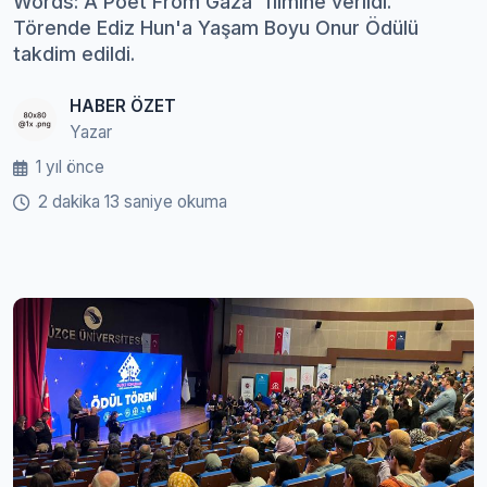
Words: A Poet From Gaza' filmine verildi.
Törende Ediz Hun'a Yaşam Boyu Onur Ödülü
takdim edildi.
HABER ÖZET
Yazar
1 yıl önce
2 dakika 13 saniye okuma