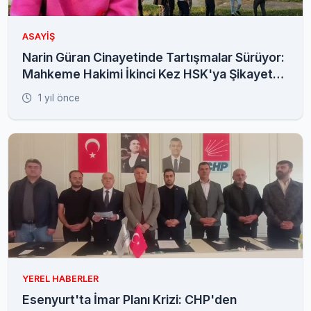
ASAYIŞ
Narin Güran Cinayetinde Tartışmalar Sürüyor:
Mahkeme Hakimi İkinci Kez HSK'ya Şikayet
Edildi
1 yıl önce
YEREL HABERLER
Esenyurt'ta İmar Planı Krizi: CHP'den