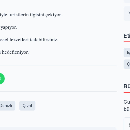
yle turistlerin ilgisini çekiyor.
 yapıyor.
Et
esel lezzetleri tadabilirsiniz.
 hedefleniyor.
I
Ç
Bü
Gü
Denizli
Çivril
bü