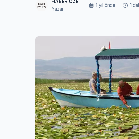
HABER ÖZET
1 yıl önce
1 da
Yazar