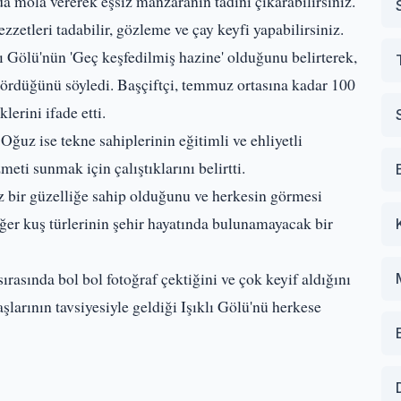
nda mola vererek eşsiz manzaranın tadını çıkarabilirsiniz.
zzetleri tadabilir, gözleme ve çay keyfi yapabilirsiniz.
lı Gölü'nün 'Geç keşfedilmiş hazine' olduğunu belirterek,
gördüğünü söyledi. Başçiftçi, temmuz ortasına kadar 100
lerini ifade etti.
Oğuz ise tekne sahiplerinin eğitimli ve ehliyetli
eti sunmak için çalıştıklarını belirtti.
iz bir güzelliğe sahip olduğunu ve herkesin görmesi
diğer kuş türlerinin şehir hayatında bulunamayacak bir
sırasında bol bol fotoğraf çektiğini ve çok keyif aldığını
şlarının tavsiyesiyle geldiği Işıklı Gölü'nü herkese