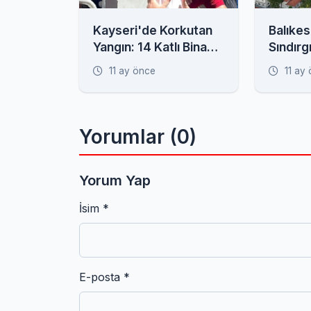
Kayseri'de Korkutan
Balıkes
Yangın: 14 Katlı Bina
Sındırg
Alevlere Teslim,
Havada
11 ay önce
11 ay
Mahsur Kalanlar Var!
Yorumlar (0)
Yorum Yap
İsim *
E-posta *