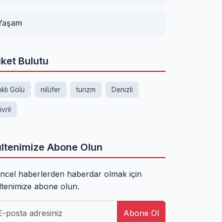
Yaşam
iket Bulutu
şıklı Gölü
nilüfer
turizm
Denizli
ivril
ltenimize Abone Olun
ncel haberlerden haberdar olmak için
ltenimize abone olun.
Abone Ol