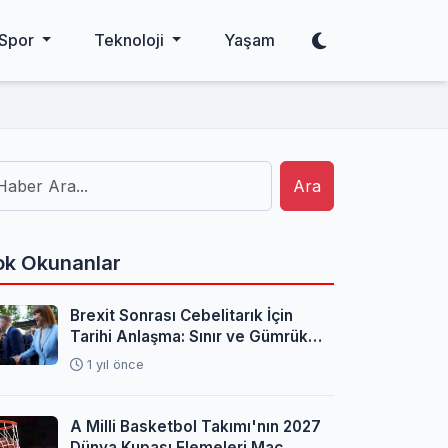
Spor
Teknoloji
Yaşam
Ara
k Okunanlar
Brexit Sonrası Cebelitarık İçin
Tarihi Anlaşma: Sınır ve Gümrük
Sorunları Çözüldü
1 yıl önce
A Milli Basketbol Takımı'nın 2027
Dünya Kupası Elemeleri Maç