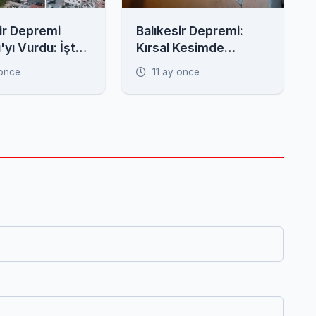
ir Depremi
Balıkesir Depremi:
ı'yı Vurdu: İşte
Kırsal Kesimde
n Görüntüler
Evlerde Derin
 önce
11 ay önce
Çatlaklar Oluştu,
Minare Yıkıldı