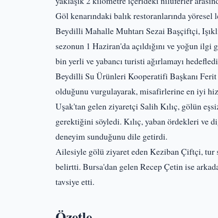
yaklaşık 2 kilometre içerideki nilüferler arası
Göl kenarındaki balık restoranlarında yöresel le
Beydilli Mahalle Muhtarı Sezai Başçiftçi, Işık
sezonun 1 Haziran'da açıldığını ve yoğun ilgi 
bin yerli ve yabancı turisti ağırlamayı hedefledik
Beydilli Su Ürünleri Kooperatifi Başkanı Ferit 
olduğunu vurgulayarak, misafirlerine en iyi hizm
Uşak'tan gelen ziyaretçi Salih Kılıç, gölün eşs
gerektiğini söyledi. Kılıç, yaban ördekleri ve 
deneyim sunduğunu dile getirdi.
Ailesiyle gölü ziyaret eden Keziban Çiftçi, tur 
belirtti. Bursa'dan gelen Recep Çetin ise arkada
tavsiye etti.
Özetle