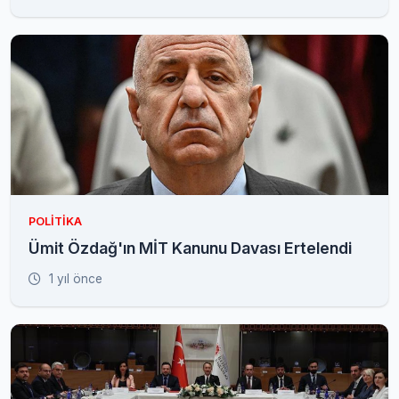
POLITIKA
Ümit Özdağ'ın MİT Kanunu Davası Ertelendi
1 yıl önce