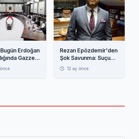
 Bugün Erdoğan
Rezan Epözdemir'den
lığında Gazze
Şok Savunma: Suçu
iyle
Seçil Erzan'a Attı!
 önce
12 ay önce
ıyor