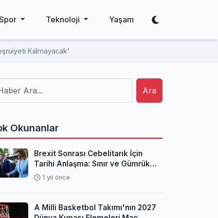
Spor
Teknoloji
Yaşam
eşruiyeti Kalmayacak'
Ara
k Okunanlar
Brexit Sonrası Cebelitarık İçin
Tarihi Anlaşma: Sınır ve Gümrük
Sorunları Çözüldü
1 yıl önce
A Milli Basketbol Takımı'nın 2027
Dünya Kupası Elemeleri Maç