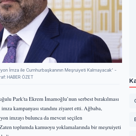
lyon İmza ile Cumhurbaşkanının Meşruiyeti Kalmayacak' -
raf: HABER ÖZET
Ka
uğulu Park'ta Ekrem İmamoğlu’nun serbest bırakılması
 imza kampanyası standını ziyaret etti. Ağbaba,
lyon imzayı bulunca da mevcut seçilen
 Zaten toplumda kamuoyu yoklamalarında bir meşruiyeti