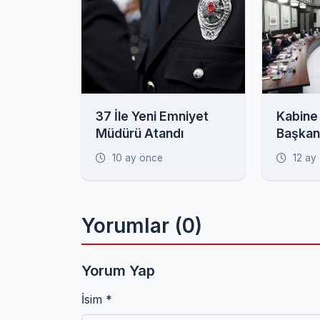
37 İle Yeni Emniyet
Kabine
Müdürü Atandı
Başkan
Gündem
10 ay önce
12 ay
Toplan
Yorumlar (0)
Yorum Yap
İsim *