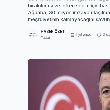
bırakılması ve erken seçim için başl
Ağbaba, 30 milyon imzaya ulaşılm
meşruiyetinin kalmayacağını savun
HABER ÖZET
1 yıl önce
2 d
Yazar