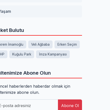
Yaşam
iket Bulutu
krem İmamoğlu
Veli Ağbaba
Erken Seçim
HP
Kuğulu Park
İmza Kampanyası
ltenimize Abone Olun
ncel haberlerden haberdar olmak için
ltenimize abone olun.
Abone Ol