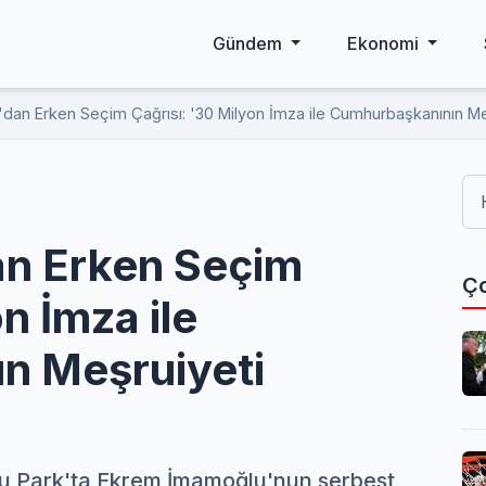
Gündem
Ekonomi
'dan Erken Seçim Çağrısı: '30 Milyon İmza ile Cumhurbaşkanının M
an Erken Seçim
Ço
n İmza ile
n Meşruiyeti
ulu Park'ta Ekrem İmamoğlu'nun serbest