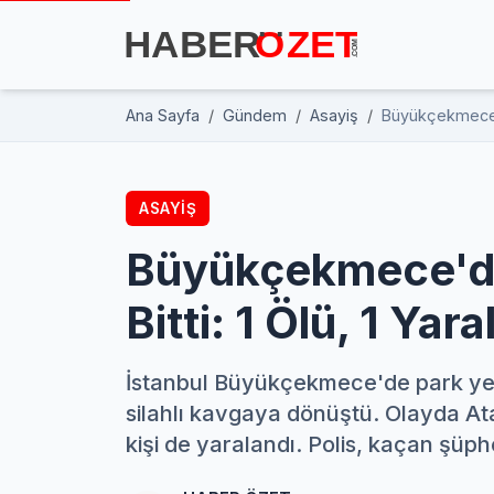
Ana Sayfa
Gündem
Asayiş
Büyükçekmece'de
ASAYIŞ
Büyükçekmece'de
Bitti: 1 Ölü, 1 Yaral
İstanbul Büyükçekmece'de park yer
silahlı kavgaya dönüştü. Olayda At
kişi de yaralandı. Polis, kaçan şüph