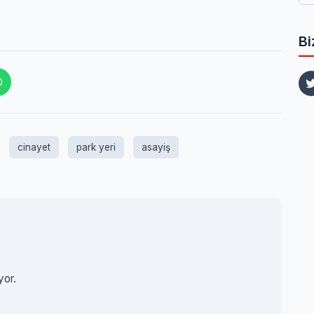
Bi
cinayet
park yeri
asayiş
yor.