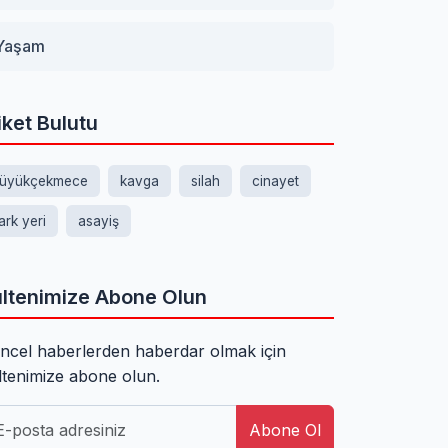
Yaşam
iket Bulutu
üyükçekmece
kavga
silah
cinayet
ark yeri
asayiş
ltenimize Abone Olun
ncel haberlerden haberdar olmak için
ltenimize abone olun.
Abone Ol