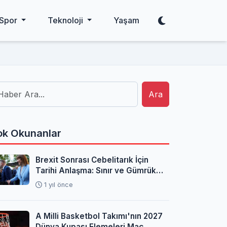
Spor
Teknoloji
Yaşam
Ara
k Okunanlar
Brexit Sonrası Cebelitarık İçin
Tarihi Anlaşma: Sınır ve Gümrük
Sorunları Çözüldü
1 yıl önce
A Milli Basketbol Takımı'nın 2027
Dünya Kupası Elemeleri Maç