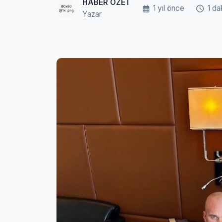
HABER ÖZET
1 yıl önce
1 da
Yazar