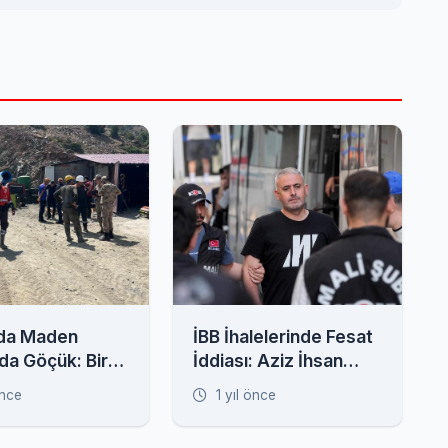
'da Maden
İBB İhalelerinde Fesat
da Göçük: Bir
İddiası: Aziz İhsan
hsur Kaldı
Aktaş Örgütü Zanlıları
önce
1 yıl önce
Adliyede