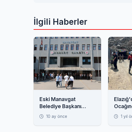
İlgili Haberler
Eski Manavgat
Elazığ
Belediye Başkanı
Ocağın
Sözen Rüşvet
İşçi Ma
10 ay önce
1 yıl 
Soruşturması
Kapsamında Adliyeye