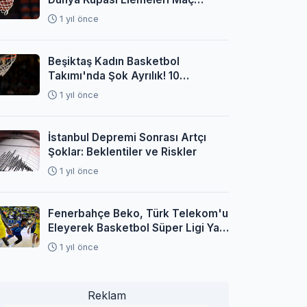
Programı Açıklandı
1 yıl önce
Beşiktaş Kadın Basketbol
Takımı'nda Şok Ayrılık! 10
Oyuncuyla Yollar Ayrıldı
1 yıl önce
İstanbul Depremi Sonrası Artçı
Şoklar: Beklentiler ve Riskler
1 yıl önce
Fenerbahçe Beko, Türk Telekom'u
Eleyerek Basketbol Süper Ligi Yarı
Finaline Yükseldi
1 yıl önce
Reklam