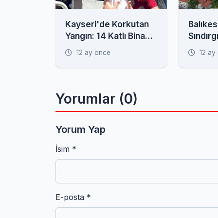
Kayseri'de Korkutan
Balıkes
Yangın: 14 Katlı Bina
Sındırg
Alevlere Teslim,
Havada
12 ay önce
12 ay
Mahsur Kalanlar Var!
Yorumlar (0)
Yorum Yap
İsim *
E-posta *