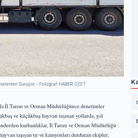
Ka
netimleri Sürüyor - Fotoğraf: HABER ÖZET
ala İl Tarım ve Orman Müdürlüğünce denetimler
yükbaş ve küçükbaş hayvan taşınan yollarda, yol
e gönderilen kurbanlıklar, İl Tarım ve Orman Müdürlüğü
 hayvan taşıyan tır ve kamyonları durduran ekipler,