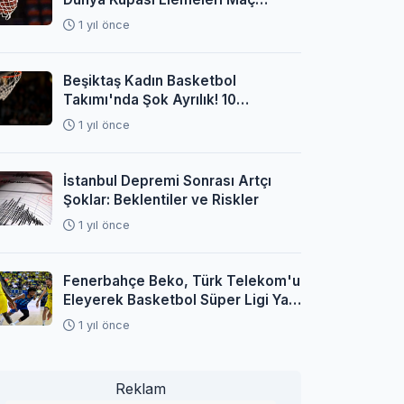
Programı Açıklandı
1 yıl önce
Beşiktaş Kadın Basketbol
Takımı'nda Şok Ayrılık! 10
Oyuncuyla Yollar Ayrıldı
1 yıl önce
İstanbul Depremi Sonrası Artçı
Şoklar: Beklentiler ve Riskler
1 yıl önce
Fenerbahçe Beko, Türk Telekom'u
Eleyerek Basketbol Süper Ligi Yarı
Finaline Yükseldi
1 yıl önce
Reklam