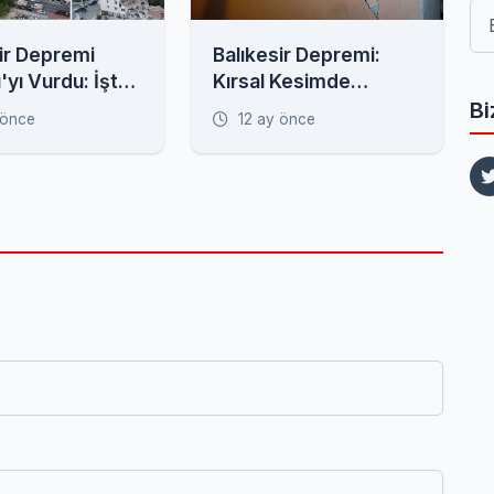
ir Depremi
Balıkesir Depremi:
ı'yı Vurdu: İşte
Kırsal Kesimde
n Görüntüler
Evlerde Derin
Bi
 önce
12 ay önce
Çatlaklar Oluştu,
Minare Yıkıldı