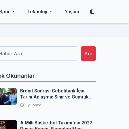
Spor
Teknoloji
Yaşam
Ara
k Okunanlar
Brexit Sonrası Cebelitarık İçin
Tarihi Anlaşma: Sınır ve Gümrük
Sorunları Çözüldü
1 yıl önce
A Milli Basketbol Takımı'nın 2027
Dünya Kupası Elemeleri Maç