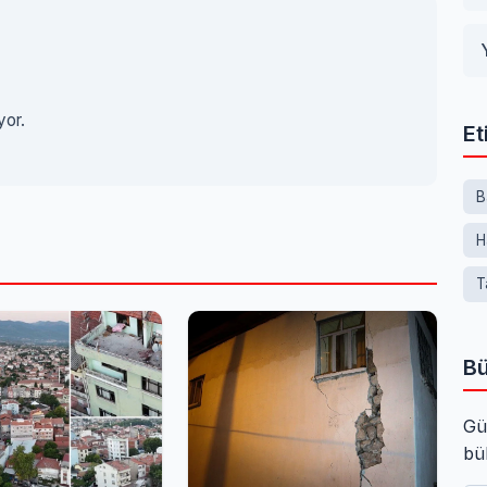
yor.
Et
B
H
T
Bü
Gü
bü