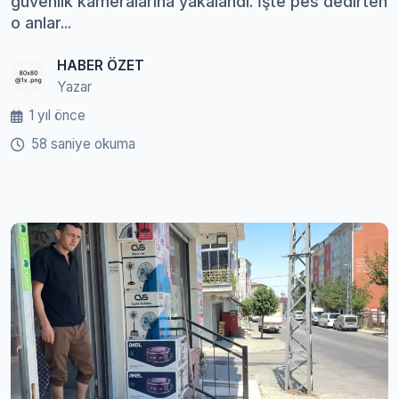
güvenlik kameralarına yakalandı. İşte pes dedirten
o anlar...
HABER ÖZET
Yazar
1 yıl önce
58 saniye okuma