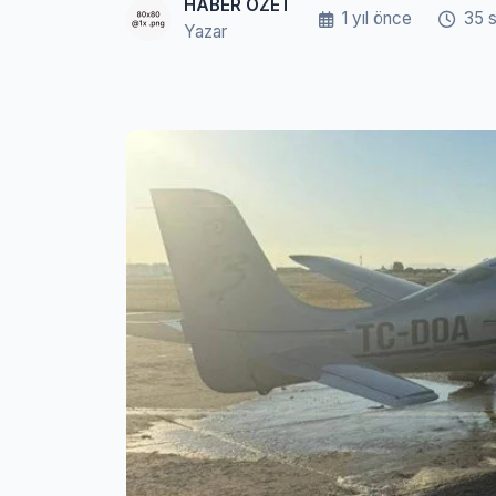
HABER ÖZET
1 yıl önce
35 
Yazar