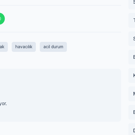
ak
havacılık
acil durum
yor.