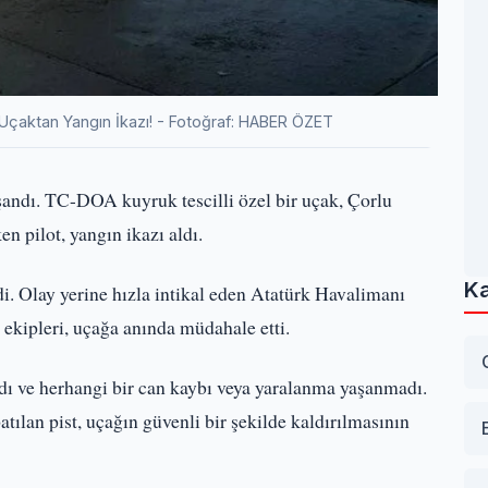
 Uçaktan Yangın İkazı! - Fotoğraf: HABER ÖZET
şandı. TC-DOA kuyruk tescilli özel bir uçak, Çorlu
n pilot, yangın ikazı aldı.
Ka
di. Olay yerine hızla intikal eden Atatürk Havalimanı
kipleri, uçağa anında müdahale etti.
ındı ve herhangi bir can kaybı veya yaralanma yaşanmadı.
atılan pist, uçağın güvenli bir şekilde kaldırılmasının