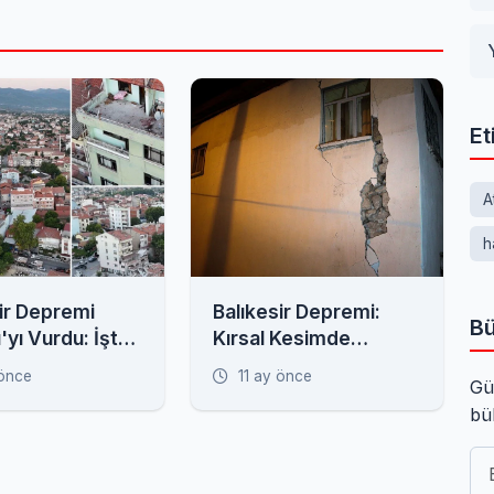
Et
A
h
ir Depremi
Balıkesir Depremi:
Bü
ı'yı Vurdu: İşte
Kırsal Kesimde
n Görüntüler
Evlerde Derin
 önce
11 ay önce
Gü
Çatlaklar Oluştu,
bü
Minare Yıkıldı