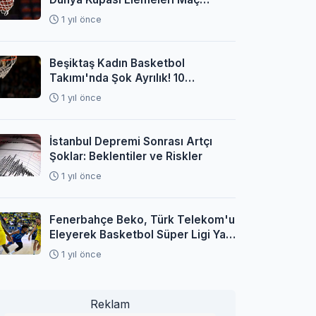
Programı Açıklandı
1 yıl önce
Beşiktaş Kadın Basketbol
Takımı'nda Şok Ayrılık! 10
Oyuncuyla Yollar Ayrıldı
1 yıl önce
İstanbul Depremi Sonrası Artçı
Şoklar: Beklentiler ve Riskler
1 yıl önce
Fenerbahçe Beko, Türk Telekom'u
Eleyerek Basketbol Süper Ligi Yarı
Finaline Yükseldi
1 yıl önce
Reklam