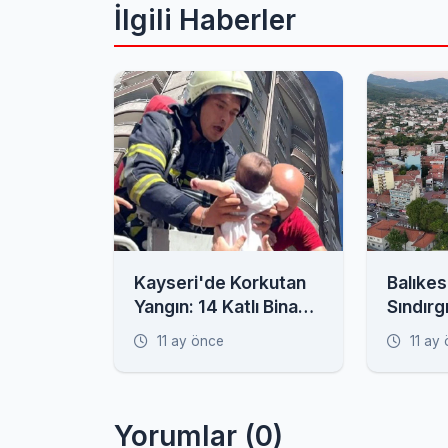
İlgili Haberler
Kayseri'de Korkutan
Balıkes
Yangın: 14 Katlı Bina
Sındırg
Alevlere Teslim,
Havada
11 ay önce
11 ay
Mahsur Kalanlar Var!
Yorumlar (0)