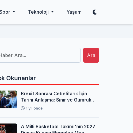
Spor
Teknoloji
Yaşam
Ara
k Okunanlar
Brexit Sonrası Cebelitarık İçin
Tarihi Anlaşma: Sınır ve Gümrük
Sorunları Çözüldü
1 yıl önce
A Milli Basketbol Takımı'nın 2027
Dünya Kupası Elemeleri Maç