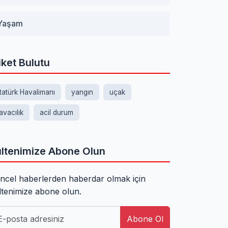
Yaşam
iket Bulutu
tatürk Havalimanı
yangın
uçak
avacılık
acil durum
ltenimize Abone Olun
ncel haberlerden haberdar olmak için
ltenimize abone olun.
Abone Ol