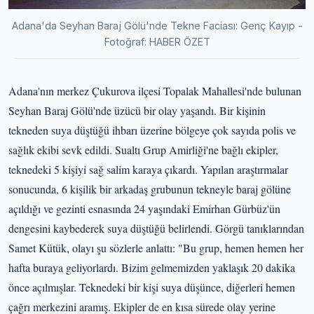
Adana'da Seyhan Baraj Gölü'nde Tekne Faciası: Genç Kayıp -
Fotoğraf: HABER ÖZET
Adana'nın merkez Çukurova ilçesi Topalak Mahallesi'nde bulunan
Seyhan Baraj Gölü'nde üzücü bir olay yaşandı. Bir kişinin
tekneden suya düştüğü ihbarı üzerine bölgeye çok sayıda polis ve
sağlık ekibi sevk edildi. Sualtı Grup Amirliği'ne bağlı ekipler,
teknedeki 5 kişiyi sağ salim karaya çıkardı. Yapılan araştırmalar
sonucunda, 6 kişilik bir arkadaş grubunun tekneyle baraj gölüne
açıldığı ve gezinti esnasında 24 yaşındaki Emirhan Gürbüz'ün
dengesini kaybederek suya düştüğü belirlendi. Görgü tanıklarından
Samet Kütük, olayı şu sözlerle anlattı: "Bu grup, hemen hemen her
hafta buraya geliyorlardı. Bizim gelmemizden yaklaşık 20 dakika
önce açılmışlar. Teknedeki bir kişi suya düşünce, diğerleri hemen
çağrı merkezini aramış. Ekipler de en kısa sürede olay yerine