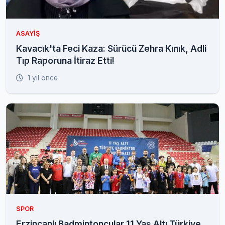
ASAYIŞ
Kavacık'ta Feci Kaza: Sürücü Zehra Kınık, Adli
Tıp Raporuna İtiraz Etti!
1 yıl önce
SPOR
Erzincanlı Badmintoncular 11 Yaş Altı Türkiye