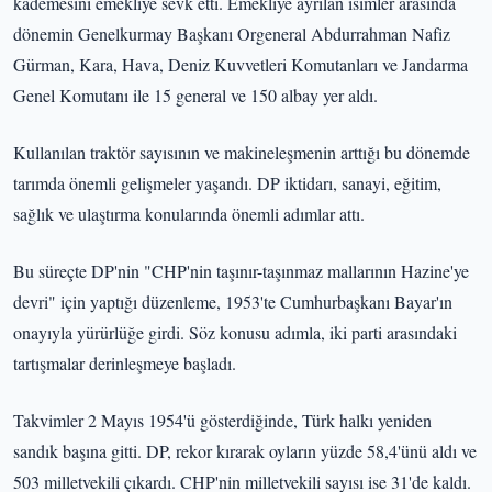
kademesini emekliye sevk etti. Emekliye ayrılan isimler arasında
dönemin Genelkurmay Başkanı Orgeneral Abdurrahman Nafiz
Gürman, Kara, Hava, Deniz Kuvvetleri Komutanları ve Jandarma
Genel Komutanı ile 15 general ve 150 albay yer aldı.
Kullanılan traktör sayısının ve makineleşmenin arttığı bu dönemde
tarımda önemli gelişmeler yaşandı. DP iktidarı, sanayi, eğitim,
sağlık ve ulaştırma konularında önemli adımlar attı.
Bu süreçte DP'nin "CHP'nin taşınır-taşınmaz mallarının Hazine'ye
devri" için yaptığı düzenleme, 1953'te Cumhurbaşkanı Bayar'ın
onayıyla yürürlüğe girdi. Söz konusu adımla, iki parti arasındaki
tartışmalar derinleşmeye başladı.
Takvimler 2 Mayıs 1954'ü gösterdiğinde, Türk halkı yeniden
sandık başına gitti. DP, rekor kırarak oyların yüzde 58,4'ünü aldı ve
503 milletvekili çıkardı. CHP'nin milletvekili sayısı ise 31'de kaldı.