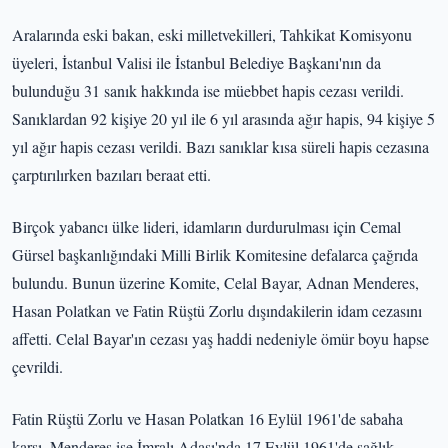
Aralarında eski bakan, eski milletvekilleri, Tahkikat Komisyonu
üyeleri, İstanbul Valisi ile İstanbul Belediye Başkanı'nın da
bulunduğu 31 sanık hakkında ise müebbet hapis cezası verildi.
Sanıklardan 92 kişiye 20 yıl ile 6 yıl arasında ağır hapis, 94 kişiye 5
yıl ağır hapis cezası verildi. Bazı sanıklar kısa süreli hapis cezasına
çarptırılırken bazıları beraat etti.
Birçok yabancı ülke lideri, idamların durdurulması için Cemal
Gürsel başkanlığındaki Milli Birlik Komitesine defalarca çağrıda
bulundu. Bunun üzerine Komite, Celal Bayar, Adnan Menderes,
Hasan Polatkan ve Fatin Rüştü Zorlu dışındakilerin idam cezasını
affetti. Celal Bayar'ın cezası yaş haddi nedeniyle ömür boyu hapse
çevrildi.
Fatin Rüştü Zorlu ve Hasan Polatkan 16 Eylül 1961'de sabaha
karşı, Menderes ise İmralı Adası'nda 17 Eylül 1961'de sağlık