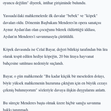
oyuncu değilim" diyerek, intihar girişiminde bulundu.
Yassıada'daki mahkemelerde ilk davalar "bebek" ve "köpek"
davaları oldu. Dönemin Başbakanı Menderes'in opera sanatçısı
Aynur Aydan'dan olan çocuğunu bilerek öldürttüğü iddiası,
Aydan'ın Menderes'i savunmasıyla çürütüldü.
Köpek davasında ise Celal Bayar, değeri bilirkişi tarafından bin lira
olarak tespit edilen hediye köpeğin, 20 bin liraya hayvanat
bahçesine satılması nedeniyle suçlandı.
Bayar, o gün mahkemede "Bu kadar küçük bir meseleden dolayı,
böyle yüksek mahkemenin huzuruna çıktığım için en büyük cezayı
çekmiş bulunuyorum" sözleriyle davaya ilişkin duygularını anlattı.
Bu süreçte Menderes başta olmak üzere hiçbir sanığa savunma
hakkı tanınmadı.