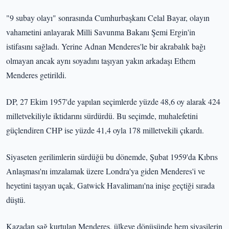
"9 subay olayı" sonrasında Cumhurbaşkanı Celal Bayar, olayın
vahametini anlayarak Milli Savunma Bakanı Şemi Ergin'in
istifasını sağladı. Yerine Adnan Menderes'le bir akrabalık bağı
olmayan ancak aynı soyadını taşıyan yakın arkadaşı Ethem
Menderes getirildi.
DP, 27 Ekim 1957'de yapılan seçimlerde yüzde 48,6 oy alarak 424
milletvekiliyle iktidarını sürdürdü. Bu seçimde, muhalefetini
güçlendiren CHP ise yüzde 41,4 oyla 178 milletvekili çıkardı.
Siyaseten gerilimlerin sürdüğü bu dönemde, Şubat 1959'da Kıbrıs
Anlaşması'nı imzalamak üzere Londra'ya giden Menderes'i ve
heyetini taşıyan uçak, Gatwick Havalimanı'na inişe geçtiği sırada
düştü.
Kazadan sağ kurtulan Menderes, ülkeye dönüşünde hem siyasilerin