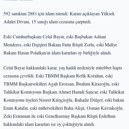
592 sanıktan 288'i için idam istendi. Kararı açıklayan Yüksek
Adalet Divanı, 15 sanığı idam cezasına çarptırdı.
Eski Cumhurbaşkanı Celal Bayar, eski Başbakan Adnan
Menderes, eski Dışişleri Bakanı Fatin Rüştü Zorlu, eski Maliye
Bakanı Hasan Polatkan'ın idam kararları oy birliğiyle alındı.
Celal Bayar hakkındaki karar, yaş haddi nedeniyle müebbet hapis
cezasına çevrildi. Eski TBMM Başkanı Refik Koraltan, eski
TBMM Başkanvekilleri Agah Erozsan, İbrahim Kirazoğlu, eski
Tahkikat Komisyonu Başkanı Ahmet Hamdi Sancar, eski Tahkikat
Komisyonu üyeleri Nusret Kirişçioğlu, Bahadır Dülger, eski bakan
Emin Kalafat, eski milletvekilleri Baha Akşit, Osman Kavrakoğlu,
Zeki Erataman ile eski Genelkurmay Başkanı Rüştü Erdelhun
hakkındaki idam kararları ise oy çokluğuyla alındı.