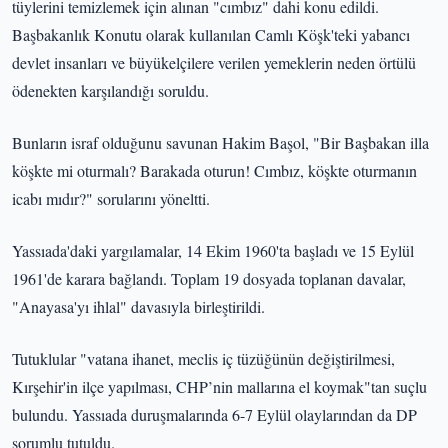
tüylerini temizlemek için alınan "cımbız" dahi konu edildi.
Başbakanlık Konutu olarak kullanılan Camlı Köşk'teki yabancı
devlet insanları ve büyükelçilere verilen yemeklerin neden örtülü
ödenekten karşılandığı soruldu.
Bunların israf olduğunu savunan Hakim Başol, "Bir Başbakan illa
köşkte mi oturmalı? Barakada oturun! Cımbız, köşkte oturmanın
icabı mıdır?" sorularını yöneltti.
Yassıada'daki yargılamalar, 14 Ekim 1960'ta başladı ve 15 Eylül
1961'de karara bağlandı. Toplam 19 dosyada toplanan davalar,
"Anayasa'yı ihlal" davasıyla birleştirildi.
Tutuklular "vatana ihanet, meclis iç tüzüğünün değiştirilmesi,
Kırşehir'in ilçe yapılması, CHP’nin mallarına el koymak"tan suçlu
bulundu. Yassıada duruşmalarında 6-7 Eylül olaylarından da DP
sorumlu tutuldu.