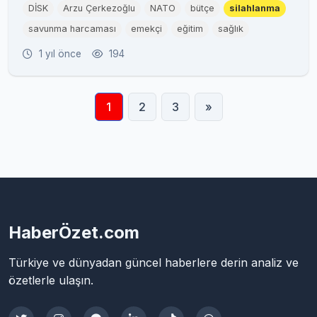
DİSK
Arzu Çerkezoğlu
NATO
bütçe
silahlanma
savunma harcaması
emekçi
eğitim
sağlık
1 yıl önce
194
1
2
3
»
HaberÖzet.com
Türkiye ve dünyadan güncel haberlere derin analiz ve
özetlerle ulaşın.