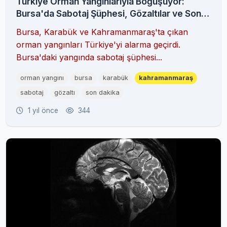
Türkiye Orman Yangınlarıyla Boğuşuyor:
Bursa'da Sabotaj Şüphesi, Gözaltılar ve Son
Durum
Bursa, Karabük ve Kahramanmaraş'ta çıkan
orman yangınları Türkiye'yi alarma geçirdi.
Bursa'daki yangında sabotaj şüphesi...
orman yangını
bursa
karabük
kahramanmaraş
sabotaj
gözaltı
son dakika
1 yıl önce
344