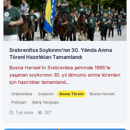
Srebrenitsa Soykırımı'nın 30. Yılında Anma
Töreni Hazırlıkları Tamamlandı
Bosna Hersek'in Srebrenitsa şehrinde 1995'te
yaşanan soykırımın 30. yıl dönümü anma törenleri
için hazırlıklar tamamland...
Srebrenitsa
Soykırım
Anma Töreni
Bosna Hersek
Potoçari
Barış Yürüyüşü
1 yıl önce
207