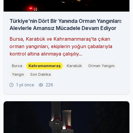
Türkiye'nin Dört Bir Yanında Orman Yangınları:
Alevlerle Amansız Mücadele Devam Ediyor
Bursa, Karabük ve Kahramanmaraş'ta çıkan
orman yangınları, ekiplerin yoğun çabalarıyla
kontrol altına alınmaya çalışılıy...
Bursa
Kahramanmaraş
Karabük
Orman Yangını
Yangın
Son Dakika
1 yıl önce
226