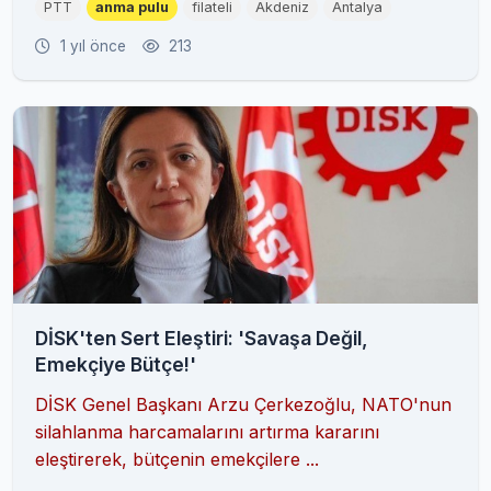
PTT
anma pulu
filateli
Akdeniz
Antalya
1 yıl önce
213
DİSK'ten Sert Eleştiri: 'Savaşa Değil,
Emekçiye Bütçe!'
DİSK Genel Başkanı Arzu Çerkezoğlu, NATO'nun
silahlanma harcamalarını artırma kararını
eleştirerek, bütçenin emekçilere ...