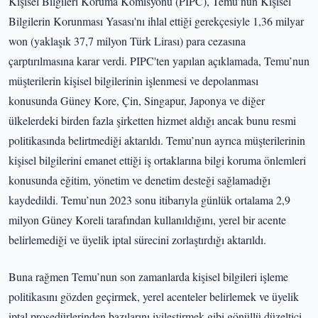
Kişisel Bilgileri Koruma Komisyonu (PIPC), Temu’nun Kişisel
Bilgilerin Korunması Yasası'nı ihlal ettiği gerekçesiyle 1,36 milyar
won (yaklaşık 37,7 milyon Türk Lirası) para cezasına
çarptırılmasına karar verdi. PIPC'ten yapılan açıklamada, Temu’nun
müşterilerin kişisel bilgilerinin işlenmesi ve depolanması
konusunda Güney Kore, Çin, Singapur, Japonya ve diğer
ülkelerdeki birden fazla şirketten hizmet aldığı ancak bunu resmi
politikasında belirtmediği aktarıldı. Temu’nun ayrıca müşterilerinin
kişisel bilgilerini emanet ettiği iş ortaklarına bilgi koruma önlemleri
konusunda eğitim, yönetim ve denetim desteği sağlamadığı
kaydedildi. Temu’nun 2023 sonu itibarıyla günlük ortalama 2,9
milyon Güney Koreli tarafından kullanıldığını, yerel bir acente
belirlemediği ve üyelik iptal sürecini zorlaştırdığı aktarıldı.
Buna rağmen Temu’nun son zamanlarda kişisel bilgileri işleme
politikasını gözden geçirmek, yerel acenteler belirlemek ve üyelik
iptal prosedürlerinden bazılarını iyileştirmek gibi gönüllü düzeltici